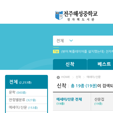
전체
Tip
[전자책 서버 작업 안내]
Tip
(뷰어:북플레이어를 설치했는데) 전자
신착
베스트
HOME
신착
에세이/산문
전체
(2,253종)
신착
총 19종 (19권)
이 검색
문학
(860종)
에세이/산문 전체
산문집
연령별분류
(327종)
(19종)
(19종)
에세이/산문
(153종)