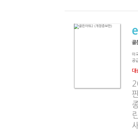
골
이
공급
대출
2
판
종
린