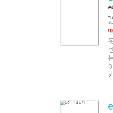
순
박
공급
대출
는
이