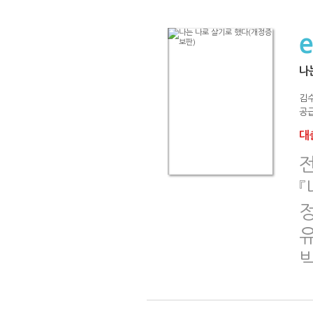
나
김
공급
대출
『
유