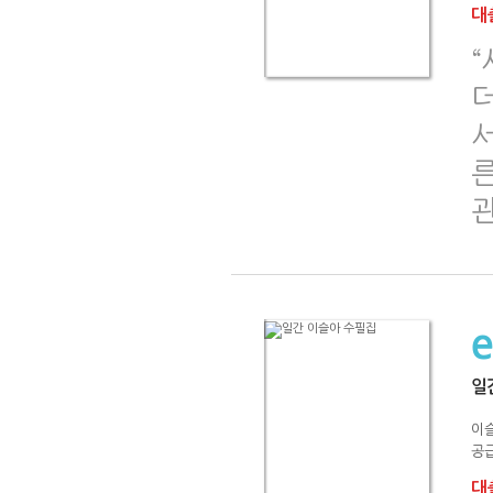
대출
더
서
일
이
공급
대출