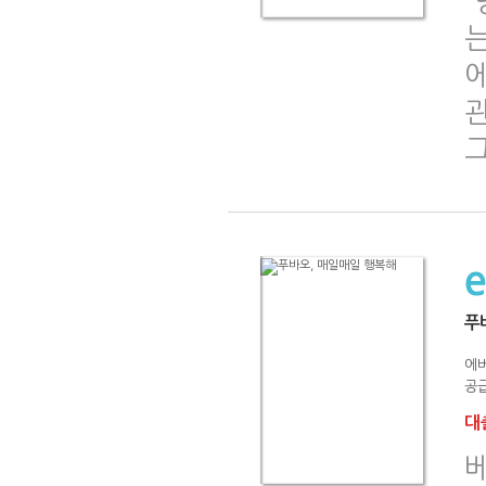
에
그
푸
에
공급
대출