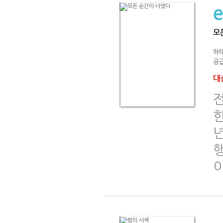
모
하
공급
대출
전
한
년