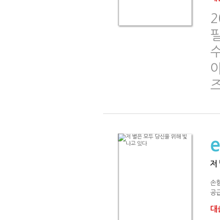
2
저
손
공급
대출