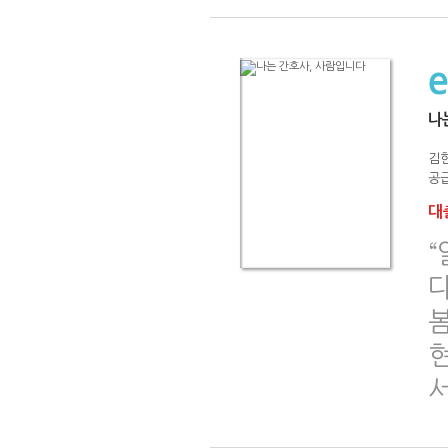
나
김
공급
대출
다
봄
서