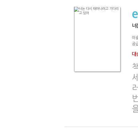
너
이
공급
대출
책
번
을