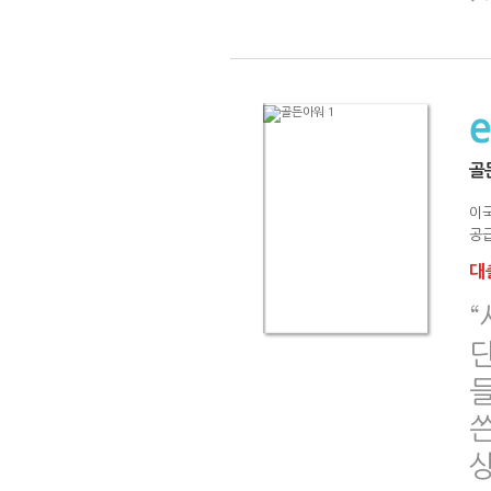
골
이
공급
대출
“
쓴