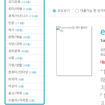
오디오북
(152종)
취미/여행
(126종)
모두보기
대출가능 한 전자
경제/비즈니스
(124종)
인문
(119종)
역사
(95종)
문화/예술
(88종)
1c
자연/과학
(67종)
김
장르문학
(49종)
공급
사회
(34종)
대출
가정/생활
(26종)
“
컴퓨터/인터넷
(19종)
해
외국어
(6종)
어린이
(4종)
종교/역학
(2종)
『
수험서/자격증
(2종)