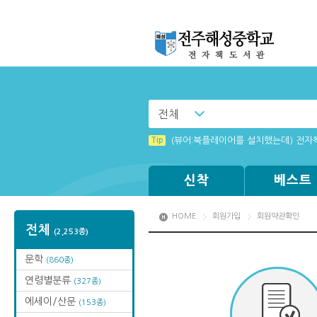
전체
Tip
[전자책 서버 작업 안내]
Tip
(뷰어:북플레이어를 설치했는데) 전자
신착
베스트
HOME
회원가입
회원약관확인
전체
(2,253종)
문학
(860종)
연령별분류
(327종)
에세이/산문
(153종)