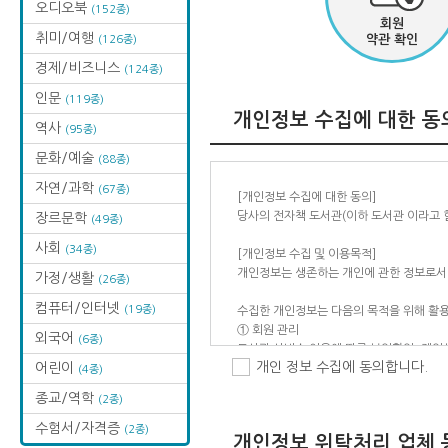
오디오북
(152종)
회원
취미/여행
약관 확인
(126종)
경제/비즈니스
(124종)
인문
(119종)
개인정보 수집에 대한 동
역사
(95종)
문화/예술
(88종)
자연/과학
(67종)
[개인정보 수집에 대한 동의]

당사의 전자책 도서관(이하 도서관 이라고 함
장르문학
(49종)
사회
(34종)
[개인정보 수집 및 이용목적]

개인정보는 생존하는 개인에 관한 정보로서 
가정/생활
(26종)
컴퓨터/인터넷
(19종)
수집한 개인정보는 다음의 목적을 위해 활용
① 회원 관리

외국어
(6종)
도서관 서비스 이용에 따른 본인확인, 개인식
개인 정보 수집에 동의합니다.
어린이
② 마케팅 및 광고에 활용

(4종)
신규 서비스(제품) 개발 및 특화, 인구통계학
종교/역학
(2종)
(회원님의 개인정보는 광고를 의뢰한 개인이
수험서/자격증
(2종)
개인정보 위탁처리 업체 
[수집하는 항목]
